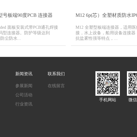
X 型号板端90度PCB 连接器
M12 6p(芯）全塑材质防水IP
 coded 面板安装式带PCB通孔焊接
M12 全塑型板端连接器，适用
码型连接器。防护等级达到
接，水上设备，船用设备连接器
68防尘防水...
抗盐雾性强等特点，...
新闻资讯
联系我们
参展新闻
在线留言
公司活动
手机网站
微信
行业资讯