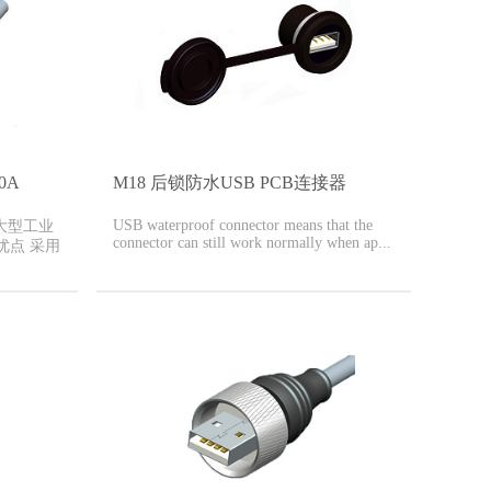
0A
M18 后锁防水USB PCB连接器
USB waterproof connector means that the
大型工业
connector can still work normally when ap...
优点 采用