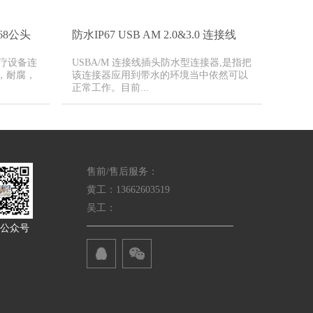
68公头
防水IP67 USB AM 2.0&3.0 连接线
医疗设备连
USBA/M 连接线插头防水型连接器,是指把
，耐腐，
该连接器应用到带水的环境当中依然可以
正常工作。目前...
售前/售后服务：
黄工：13662603519
吴工：
公众号