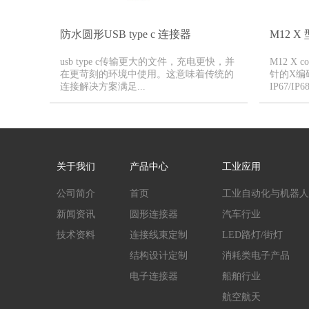
防水圆形USB type c 连接器
M12 
usb type c传输更大的文件，充电更快，并
M12 X
在更苛刻的环境中使用。这意味着传统的
针的X编
连接解决方案满足...
IP67/IP
关于我们
产品中心
工业应用
公司简介
首页
工业自动化与机器人
新闻资讯
圆形连接器
汽车行业
技术资料
连接线束定制
LED路灯/街灯
结构设计定制
消耗类电子产品
电子连接器
船舶行业
航空航天