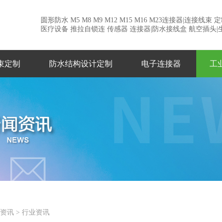
圆形防水 M5 M8 M9 M12 M15 M16 M23连接器|连接线束
医疗设备 推拉自锁连 传感器 连接器|防水接线盒 航空插头|
束定制
防水结构设计定制
电子连接器
工
资讯
>
行业资讯