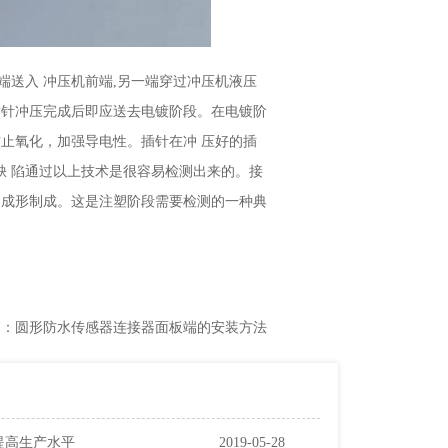
端送入 冲压机前端,另一端穿过冲压机液压
插针冲压完成后即应送去电镀阶段。在电镀阶
防止氧化，加强导电性。插针在冲 压好的插
缺 陷通过以上技术是很容易检测出来的。接
却成形制成。这是注塑阶段需要检测的一种典
。
篇：圆形防水传感器连接器面板端的安装方法
提高生产水平
2019-05-28